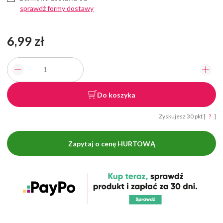
sprawdź formy dostawy
6,99 zł
Do koszyka
Zyskujesz
30
pkt [
?
]
Zapytaj o cenę HURTOWĄ