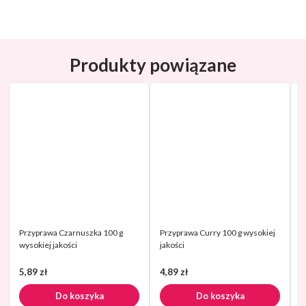
Produkty powiązane
Przyprawa Czarnuszka 100 g
Przyprawa Curry 100 g wysokiej
P
wysokiej jakości
jakości
u
j
5,89 zł
4,89 zł
4
Do koszyka
Do koszyka