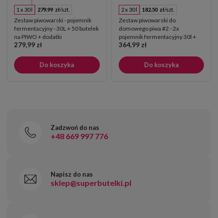
1 x 30 l
279.99 zł
/szt.
2 x 30 l
182.50 zł
/szt.
Zestaw piwowarski - pojemnik
Zestaw piwowarski do
fermentacyjny - 30L + 50 butelek
domowego piwa #2 - 2x
na PIWO + dodatki
pojemnik fermentacyjny 30l +
279,99 zł
364,99 zł
suszarka + kapslownica + dodatki
Do koszyka
Do koszyka
Zadzwoń do nas
+48 669 997 776
Napisz do nas
sklep@superbutelki.pl