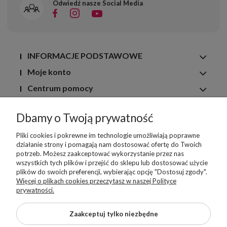
Odwiedź nasze Social Media
INFORMACJE PODSTAWOWE
Moje konto
Centrum pomocy
Dla Klienta
Dbamy o Twoją prywatność
Pliki cookies i pokrewne im technologie umożliwiają poprawne
działanie strony i pomagają nam dostosować ofertę do Twoich
potrzeb. Możesz zaakceptować wykorzystanie przez nas
wszystkich tych plików i przejść do sklepu lub dostosować użycie
plików do swoich preferencji, wybierając opcję "Dostosuj zgody".
Więcej o plikach cookies przeczytasz w naszej Polityce
prywatności.
Zaakceptuj tylko niezbędne
Copyright © 2026 Superbutelki.pl