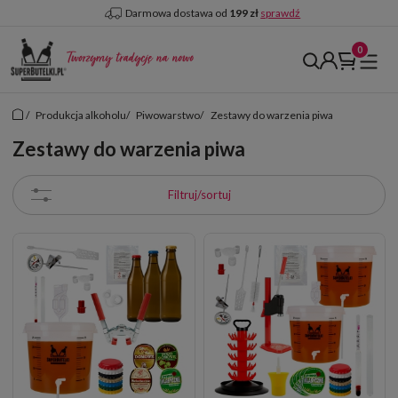
Darmowa dostawa od
199 zł
sprawdź
/
Produkcja alkoholu
/
Piwowarstwo
/
Zestawy do warzenia piwa
Zestawy do warzenia piwa
Filtruj/sortuj