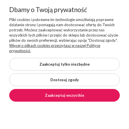
Dbamy o Twoją prywatność
Pliki cookies i pokrewne im technologie umożliwiają poprawne
działanie strony i pomagają nam dostosować ofertę do Twoich
potrzeb. Możesz zaakceptować wykorzystanie przez nas
wszystkich tych plików i przejść do sklepu lub dostosować użycie
Copyright © 2026 Superbutelki.pl
plików do swoich preferencji, wybierając opcję "Dostosuj zgody".
Shoper Premium
Więcej o plikach cookies przeczytasz w naszej Polityce
Made with
by
Mamezi.pl
prywatności.
Zaakceptuj tylko niezbędne
Dostosuj zgody
Zaakceptuj wszystkie
×
DARMOWA DOSTAWA od 199 zł