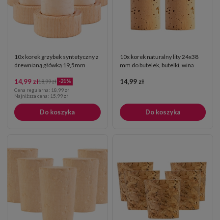
10x korek grzybek syntetyczny z
10x korek naturalny lity 24x38
drewnianą główką 19,5mm
mm do butelek, butelki, wina
14,99 zł
14,99 zł
-21%
18,99 zł
Cena regularna:
18,99 zł
Najniższa cena:
15,99 zł
Do koszyka
Do koszyka