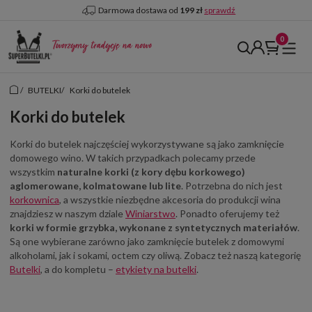
Darmowa dostawa od
199 zł
sprawdź
/
BUTELKI
/
Korki do butelek
Korki do butelek
Korki do butelek najczęściej wykorzystywane są jako zamknięcie
domowego wino. W takich przypadkach polecamy przede
wszystkim
naturalne korki (z kory dębu korkowego)
aglomerowane, kolmatowane lub lite
. Potrzebna do nich jest
korkownica
, a wszystkie niezbędne akcesoria do produkcji wina
znajdziesz w naszym dziale
Winiarstwo
. Ponadto oferujemy też
korki w formie grzybka, wykonane z syntetycznych materiałów
.
Są one wybierane zarówno jako zamknięcie butelek z domowymi
alkoholami, jak i sokami, octem czy oliwą. Zobacz też naszą kategorię
Butelki
, a do kompletu –
etykiety na butelki
.