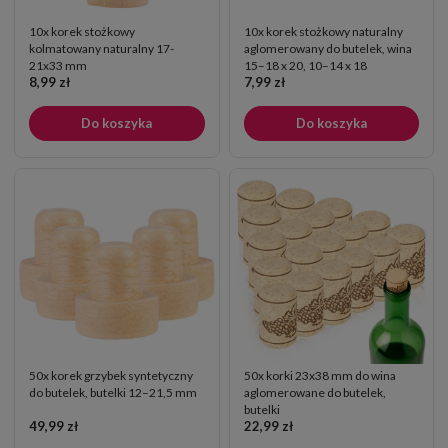
10x korek stożkowy
10x korek stożkowy naturalny
kolmatowany naturalny 17-
aglomerowany do butelek, wina
21x33 mm
15–18 x 20, 10–14 x 18
8,99 zł
7,99 zł
Do koszyka
Do koszyka
50x korek grzybek syntetyczny
50x korki 23x38 mm do wina
do butelek, butelki 12–21,5 mm
aglomerowane do butelek,
butelki
49,99 zł
22,99 zł