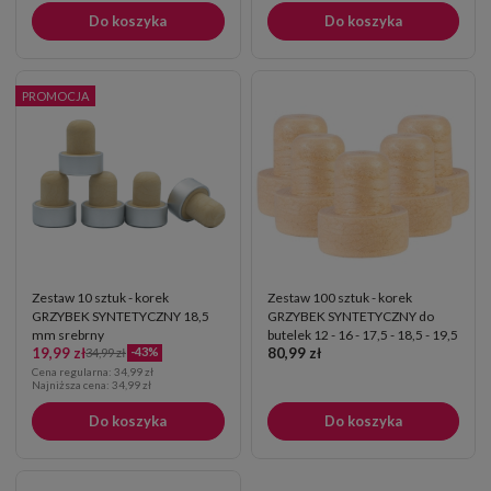
Do koszyka
Do koszyka
PROMOCJA
Zestaw 10 sztuk - korek
Zestaw 100 sztuk - korek
GRZYBEK SYNTETYCZNY 18,5
GRZYBEK SYNTETYCZNY do
mm srebrny
butelek 12 - 16 - 17,5 - 18,5 - 19,5
19,99 zł
80,99 zł
-43%
- 20,5 - 21,5 mm
34,99 zł
Cena regularna:
34,99 zł
Najniższa cena:
34,99 zł
Do koszyka
Do koszyka