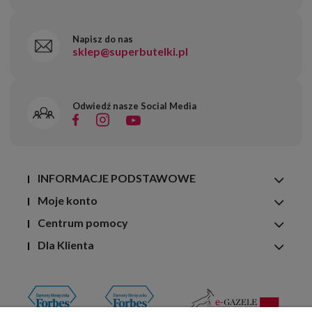
Napisz do nas
sklep@superbutelki.pl
Odwiedź nasze Social Media
INFORMACJE PODSTAWOWE
Moje konto
Centrum pomocy
Dla Klienta