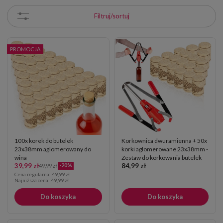
Filtruj/sortuj
PROMOCJA
100x korek do butelek
Korkownica dwuramienna + 50x
23x38mm aglomerowany do
korki aglomerowane 23x38mm -
wina
Zestaw do korkowania butelek
39,99 zł
84,99 zł
-20%
wina
49,99 zł
Cena regularna:
49,99 zł
Najniższa cena:
49,99 zł
Do koszyka
Do koszyka