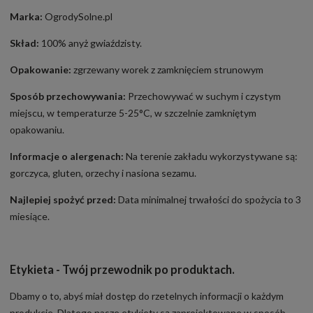
Marka:
OgrodySolne.pl
Skład:
100% anyż gwiaździsty.
Opakowanie:
zgrzewany worek z zamknięciem strunowym
Sposób przechowywania:
Przechowywać w suchym i czystym
miejscu, w temperaturze 5-25°C, w szczelnie zamkniętym
opakowaniu.
Informacje o alergenach:
Na terenie zakładu wykorzystywane są:
gorczyca, gluten, orzechy i nasiona sezamu.
Najlepiej spożyć przed:
Data minimalnej trwałości do spożycia to 3
miesiące.
Etykieta - Twój przewodnik po produktach.
Dbamy o to, abyś miał dostęp do rzetelnych informacji o każdym
produkcie. Dlatego nasze etykiety są zaprojektowane w sposób