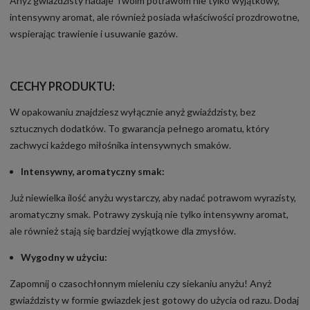
Anyż gwiaździsty nadaje Twoim potrawom nie tylko wyjątkowy,
intensywny aromat, ale również posiada właściwości prozdrowotne,
wspierając trawienie i usuwanie gazów.
CECHY PRODUKTU:
W opakowaniu znajdziesz wyłącznie anyż gwiaździsty, bez
sztucznych dodatków. To gwarancja pełnego aromatu, który
zachwyci każdego miłośnika intensywnych smaków.
Intensywny, aromatyczny smak:
Już niewielka ilość anyżu wystarczy, aby nadać potrawom wyrazisty,
aromatyczny smak. Potrawy zyskują nie tylko intensywny aromat,
ale również stają się bardziej wyjątkowe dla zmysłów.
Wygodny w użyciu:
Zapomnij o czasochłonnym mieleniu czy siekaniu anyżu! Anyż
gwiaździsty w formie gwiazdek jest gotowy do użycia od razu. Dodaj