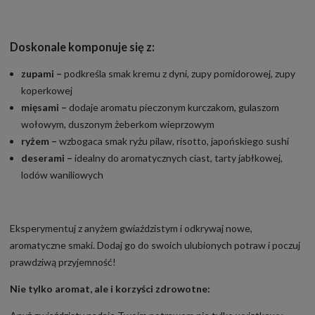
Doskonale komponuje się z:
zupami –
podkreśla smak kremu z dyni, zupy pomidorowej, zupy
koperkowej
mięsami –
dodaje aromatu pieczonym kurczakom, gulaszom
wołowym, duszonym żeberkom wieprzowym
ryżem –
wzbogaca smak ryżu pilaw, risotto, japońskiego sushi
deserami –
idealny do aromatycznych ciast, tarty jabłkowej,
lodów waniliowych
Eksperymentuj z anyżem gwiaździstym i odkrywaj nowe,
aromatyczne smaki. Dodaj go do swoich ulubionych potraw i poczuj
prawdziwą przyjemność!
Nie tylko aromat, ale i korzyści zdrowotne: