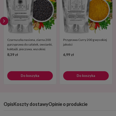
Czarnuszka nasiona, ziarna 200
Przyprawa Curry 200 g wysokiej
g przyprawa do sałatek, owsianki,
jakości
koktaijli, pieczywa, wysokiej
jakości
8,39 zł
6,99 zł
Do koszyka
Do koszyka
Opis
Koszty dostawy
Opinie o produkcie