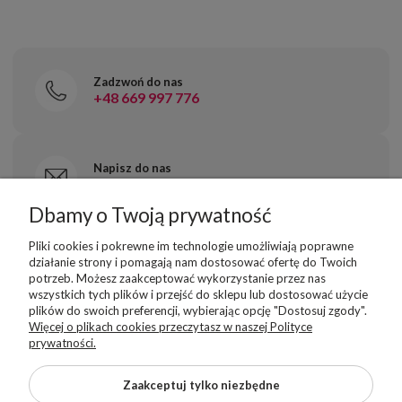
Zadzwoń do nas
+48 669 997 776
Napisz do nas
sklep@superbutelki.pl
Dbamy o Twoją prywatność
Pliki cookies i pokrewne im technologie umożliwiają poprawne
Odwiedź nasze Social Media
działanie strony i pomagają nam dostosować ofertę do Twoich
potrzeb. Możesz zaakceptować wykorzystanie przez nas
wszystkich tych plików i przejść do sklepu lub dostosować użycie
plików do swoich preferencji, wybierając opcję "Dostosuj zgody".
Więcej o plikach cookies przeczytasz w naszej Polityce
prywatności.
INFORMACJE PODSTAWOWE
Moje konto
Zaakceptuj tylko niezbędne