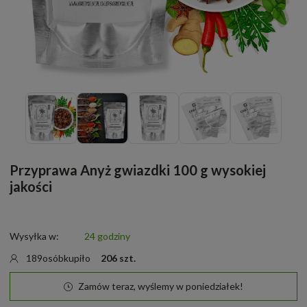
Przyprawa Anyż gwiazdki 100 g wysokiej
jakości
Wysyłka w:
24 godziny
189
osób
kupiło
206
szt.
Zamów teraz, wyślemy w poniedziałek!