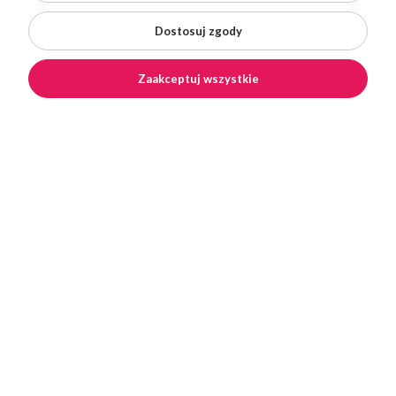
Centrum pomocy
Dla Klienta
Dostosuj zgody
Zaakceptuj wszystkie
×
POCZTEX Kurier już od 12,99 zł
Copyright © 2026 Superbutelki.pl
Shoper Premium
Made with
by
Mamezi.pl