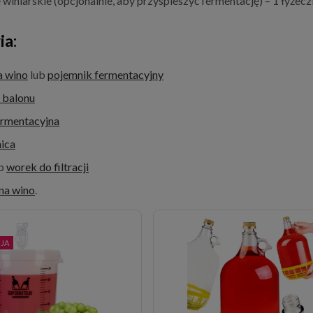
 winiarskie (opcjonalnie, aby przyspieszyć fermentację) – 1 łyżecz
ia:
a wino
lub
pojemnik fermentacyjny
o balonu
ermentacyjna
ica
ub
worek do filtracji
 na wino
.
JA