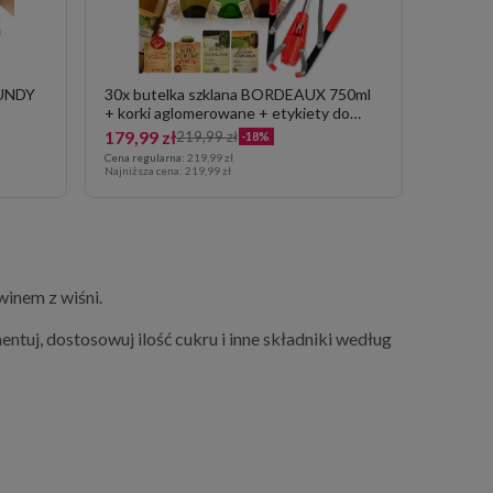
GUNDY
30x butelka szklana BORDEAUX 750ml
+ korki aglomerowane + etykiety do
wina + kapturki termokurczliwe +
179,99 zł
219,99 zł
-18%
korkownica dwuramienna
Cena regularna:
219,99 zł
Najniższa cena:
219,99 zł
winem z wiśni.
entuj, dostosowuj ilość cukru i inne składniki według