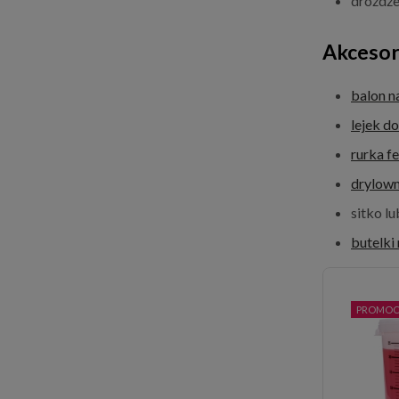
drożdże
Akcesor
balon n
lejek d
rurka f
drylown
sitko l
butelki
PROMOC