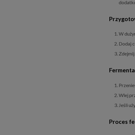
dodatk
Przygoto
W dużym
Dodaj cu
Zdejmij
Fermenta
Przenie
Wlej pr
Jeśli uż
Proces fe