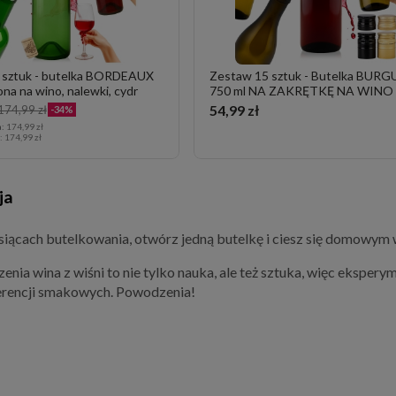
 sztuk - butelka BORDEAUX
Zestaw 15 sztuk - Butelka BUR
ona na wino, nalewki, cydr
750 ml NA ZAKRĘTKĘ NA WINO
54,99 zł
174,99 zł
-34%
a:
174,99 zł
a:
174,99 zł
ja
siącach butelkowania, otwórz jedną butelkę i ciesz się domowym 
enia wina z wiśni to nie tylko nauka, ale też sztuka, więc eksperym
erencji smakowych. Powodzenia!