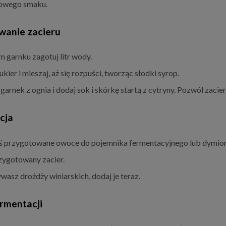
owego smaku.
wanie zacieru
 garnku zagotuj litr wody.
kier i mieszaj, aż się rozpuści, tworząc słodki syrop.
 garnek z ognia i dodaj sok i skórkę startą z cytryny. Pozwól zac
cja
ś przygotowane owoce do pojemnika fermentacyjnego lub dymiona
zygotowany zacier.
ywasz drożdży winiarskich, dodaj je teraz.
rmentacji