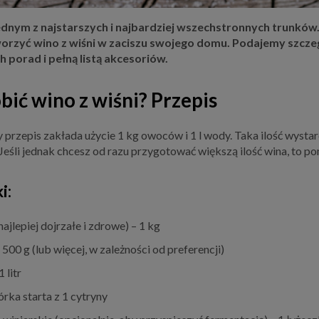
ednym z najstarszych i najbardziej wszechstronnych trunków. 
rzyć wino z wiśni w zaciszu swojego domu. Podajemy szczegó
 porad i pełną listą akcesoriów.
bić wino z wiśni? Przepis
rzepis zakłada użycie 1 kg owoców i 1 l wody. Taka ilość wystar
 Jeśli jednak chcesz od razu przygotować większą ilość wina, to p
i:
najlepiej dojrzałe i zdrowe) – 1 kg
 500 g (lub więcej, w zależności od preferencji)
 litr
órka starta z 1 cytryny