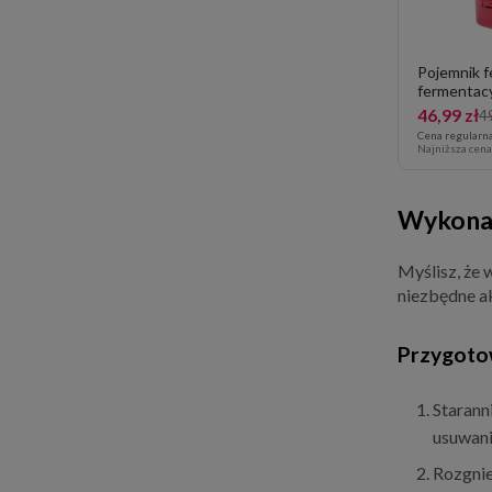
Pojemnik f
fermentacy
46,99 zł
49
Cena regularn
Najniższa cen
Wykonan
Myślisz, że 
niezbędne ak
Przygot
Starann
usuwani
Rozgnie