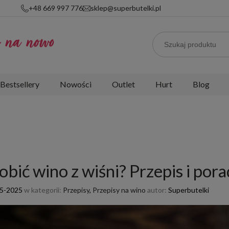
+48 669 997 776
sklep@superbutelki.pl
bestsellery
nowości
outlet
hurt
blog
obić wino z wiśni? Przepis i por
5-2025
w kategorii:
Przepisy
,
Przepisy na wino
autor:
Superbutelki