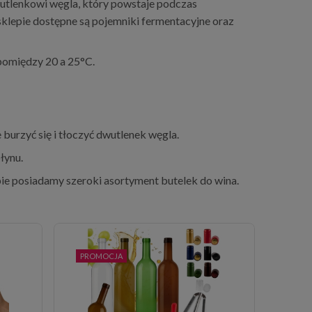
dwutlenkowi węgla, który powstaje podczas
klepie dostępne są pojemniki fermentacyjne oraz
pomiędzy 20 a 25°C.
burzyć się i tłoczyć dwutlenek węgla.
łynu.
epie posiadamy szeroki asortyment butelek do wina.
PROMOCJA