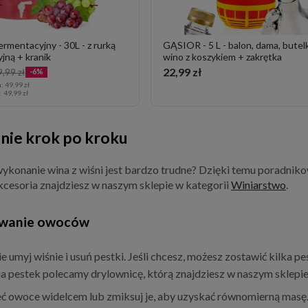
ermentacyjny - 30L - z rurką
GĄSIOR - 5 L - balon, dama, butel
jną + kranik
wino z koszykiem + zakrętka
22,99 zł
,99 zł
-6%
a:
49,99 zł
a:
49,99 zł
ie krok po kroku
wykonanie wina z wiśni jest bardzo trudne? Dzięki temu poradnikow
cesoria znajdziesz w naszym sklepie w kategorii
Winiarstwo
.
owanie owoców
ie umyj wiśnie i usuń pestki. Jeśli chcesz, możesz zostawić kilka
a pestek polecamy drylownicę, którą znajdziesz w naszym sklepie
ć owoce widelcem lub zmiksuj je, aby uzyskać równomierną masę.