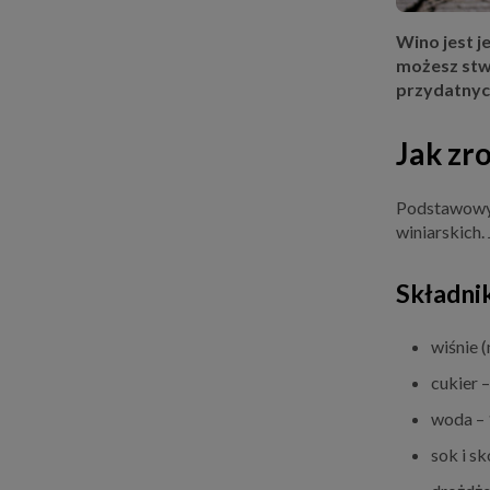
Wino jest j
możesz stwo
przydatnych
Jak zro
Podstawowy p
winiarskich.
Składnik
wiśnie (
cukier –
woda – 1
sok i sk