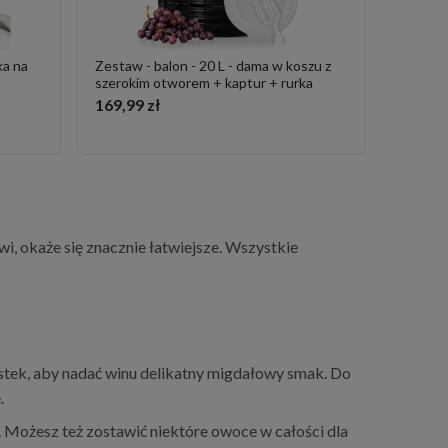
ka na
Zestaw - balon - 20 L - dama w koszu z
szerokim otworem + kaptur + rurka
169,99 zł
i, okaże się znacznie łatwiejsze. Wszystkie
 pestek, aby nadać winu delikatny migdałowy smak. Do
.
 Możesz też zostawić niektóre owoce w całości dla