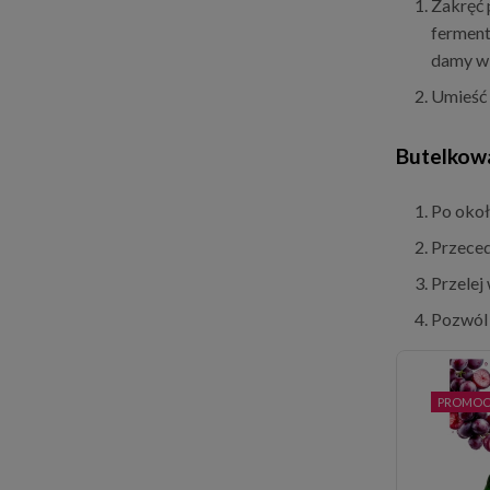
Zakręć 
ferment
damy w 
Umieść 
Butelkowa
Po okoł
Przeced
Przelej
Pozwól 
PROMOC