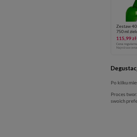
Zestaw 40
750 ml ziel
115,99 zł
Cena regularn
Najniższa cen
Degustac
Po kilku mie
Proces tworz
swoich pref