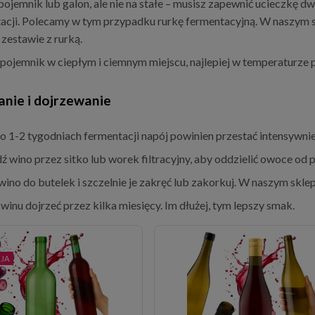
pojemnik lub galon, ale nie na stałe – musisz zapewnić ucieczkę 
acji. Polecamy w tym przypadku rurkę fermentacyjną. W naszym s
zestawie z rurką.
pojemnik w ciepłym i ciemnym miejscu, najlepiej w temperaturze 
nie i dojrzewanie
o 1-2 tygodniach fermentacji napój powinien przestać intensywnie 
ź wino przez sitko lub worek filtracyjny, aby oddzielić owoce od p
 wino do butelek i szczelnie je zakręć lub zakorkuj. W naszym skl
winu dojrzeć przez kilka miesięcy. Im dłużej, tym lepszy smak.
JA