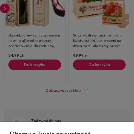
Skrzynka drewniana z grawerem
Skrzynka drewniana nosidło na
na wino, alkohol na prezent,
kwiaty, butelki, box, prezent na
podziękowanie, dla rodziców,
dzień matki, dla mamy, babci z
świadka, świadkowej
nadrukiem personalizowanym
34,99 zł
49,99 zł
Do koszyka
Do koszyka
Zobacz wszystkie
Zadzwoń do nas
+48 669 997 776