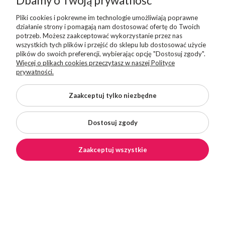
Dbamy o Twoją prywatność
Pliki cookies i pokrewne im technologie umożliwiają poprawne
Napisz do nas
działanie strony i pomagają nam dostosować ofertę do Twoich
sklep@superbutelki.pl
potrzeb. Możesz zaakceptować wykorzystanie przez nas
wszystkich tych plików i przejść do sklepu lub dostosować użycie
plików do swoich preferencji, wybierając opcję "Dostosuj zgody".
Więcej o plikach cookies przeczytasz w naszej Polityce
prywatności.
Odwiedź nasze Social Media
Zaakceptuj tylko niezbędne
Dostosuj zgody
INFORMACJE PODSTAWOWE
Moje konto
Zaakceptuj wszystkie
Centrum pomocy
Dla Klienta
×
DARMOWA DOSTAWA od 199 zł