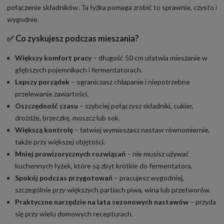
połączenie składników. Ta łyżka pomaga zrobić to sprawnie, czysto i
wygodnie.
✅
Co zyskujesz podczas mieszania?
Większy komfort pracy
– długość 50 cm ułatwia mieszanie w
głębszych pojemnikach i fermentatorach.
Lepszy porządek
– ograniczasz chlapanie i niepotrzebne
przelewanie zawartości.
Oszczędność czasu
– szybciej połączysz składniki, cukier,
drożdże, brzeczkę, moszcz lub sok.
Większą kontrolę
– łatwiej wymieszasz nastaw równomiernie,
także przy większej objętości.
Mniej prowizorycznych rozwiązań
– nie musisz używać
kuchennych łyżek, które są zbyt krótkie do fermentatora.
Spokój podczas przygotowań
– pracujesz wygodniej,
szczególnie przy większych partiach piwa, wina lub przetworów.
Praktyczne narzędzie na lata sezonowych nastawów
– przyda
się przy wielu domowych recepturach.