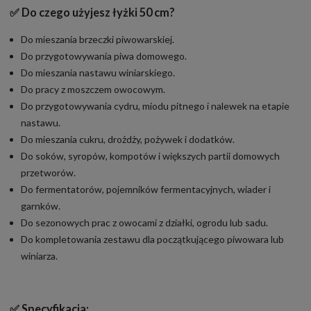
✅
Do czego użyjesz łyżki 50 cm?
Do mieszania brzeczki piwowarskiej.
Do przygotowywania piwa domowego.
Do mieszania nastawu winiarskiego.
Do pracy z moszczem owocowym.
Do przygotowywania cydru, miodu pitnego i nalewek na etapie
nastawu.
Do mieszania cukru, drożdży, pożywek i dodatków.
Do soków, syropów, kompotów i większych partii domowych
przetworów.
Do fermentatorów, pojemników fermentacyjnych, wiader i
garnków.
Do sezonowych prac z owocami z działki, ogrodu lub sadu.
Do kompletowania zestawu dla początkującego piwowara lub
winiarza.
✅
Specyfikacja: