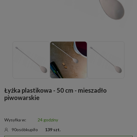
Łyżka plastikowa - 50 cm - mieszadło
piwowarskie
Wysyłka w:
24 godziny
90
osób
kupiło
139
szt.