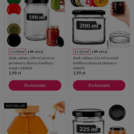
1 x 190 ml
1.99 zł
/szt.
1 x 212 ml
1.99 zł
/szt.
Słoik szklany 190 ml Jacuś na
Słoik szklany 212 ml na miód
przetwory, dżemy, konfitury,
konfitury dżem przetwory +
miód + GRATIS
GRATIS
1,99 zł
1,99 zł
Do koszyka
Do koszyka
BESTSELLER