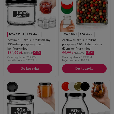
100 x 235 ml
1.65 zł
/szt.
50 x 120 ml
2.00 zł
/szt.
Zestaw 100 sztuk - słoik szklany
Zestaw 50 sztuk - słoik na
235 ml na przyprawy dżem
przyprawy 120 ml słoiczek na
konfitury miód
dżem konfitury miód
164,99 zł
99,99 zł
-31%
-23%
239,99 zł
129,99 zł
Cena regularna:
239,99 zł
Cena regularna:
129,99 zł
Najniższa cena:
179,99 zł
Najniższa cena:
109,99 zł
Do koszyka
Do koszyka