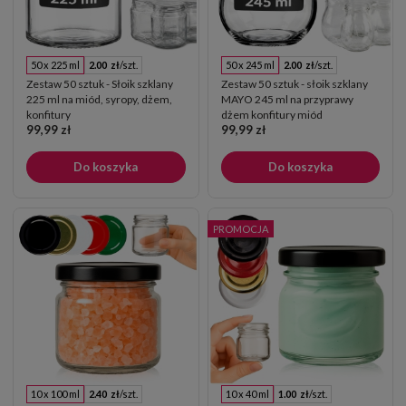
50 x 225 ml
2.00 zł
/szt.
50 x 245 ml
2.00 zł
/szt.
Zestaw 50 sztuk - Słoik szklany
Zestaw 50 sztuk - słoik szklany
225 ml na miód, syropy, dżem,
MAYO 245 ml na przyprawy
konfitury
dżem konfitury miód
99,99 zł
99,99 zł
Do koszyka
Do koszyka
PROMOCJA
10 x 100 ml
2.40 zł
/szt.
10 x 40 ml
1.00 zł
/szt.