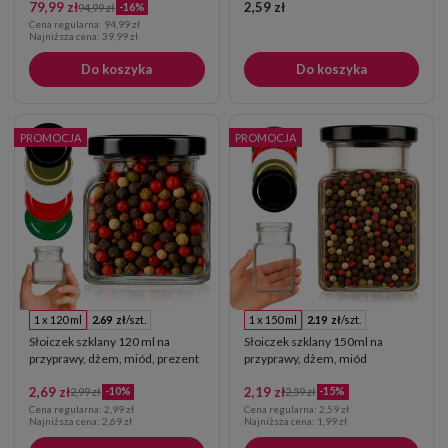
79,99 zł
2,59 zł
-16%
94,99 zł
Cena regularna:
94,99 zł
Najniższa cena:
39,99 zł
Do koszyka
Do koszyka
PROMOCJA
PROMOCJA
1 x 120 ml
2.69 zł
/szt.
1 x 150 ml
2.19 zł
/szt.
Słoiczek szklany 120 ml na
Słoiczek szklany 150ml na
przyprawy, dżem, miód, prezent
przyprawy, dżem, miód
2,69 zł
2,19 zł
-10%
-15%
2,99 zł
2,59 zł
Cena regularna:
2,99 zł
Cena regularna:
2,59 zł
Najniższa cena:
2,69 zł
Najniższa cena:
1,99 zł