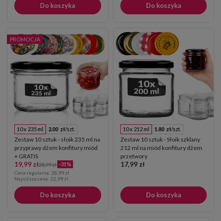
Do koszyka
Do koszyka
PROMOCJA
10 x 235 ml
2.00 zł
/szt.
10 x 212 ml
1.80 zł
/szt.
Zestaw 10 sztuk - słoik 235 ml na
Zestaw 10 sztuk - Słoik szklany
przyprawy dżem konfitury miód
212 ml na miód konfitury dżem
+ GRATIS
przetwory
19,99 zł
17,99 zł
-31%
28,99 zł
Cena regularna:
28,99 zł
Najniższa cena:
22,99 zł
Do koszyka
Do koszyka