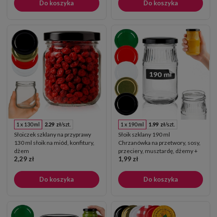
Do koszyka
Do koszyka
1 x 130 ml
2.29 zł
/szt.
1 x 190 ml
1.99 zł
/szt.
Słoiczek szklany na przyprawy
Słoik szklany 190 ml
130 ml słoik na miód, konfitury,
Chrzanówka na przetwory, sosy,
dżem
przeciery, musztardę, dżemy +
2,29 zł
1,99 zł
GRATIS
Do koszyka
Do koszyka