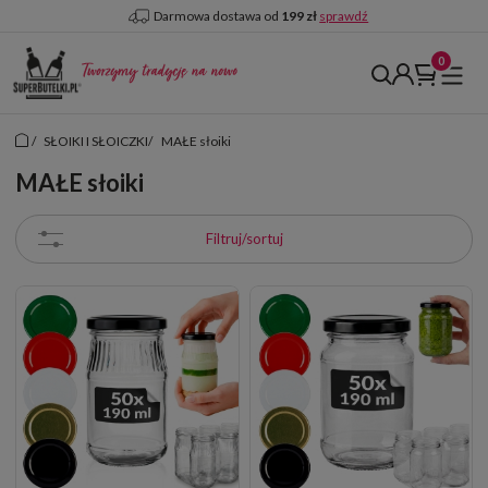
Darmowa dostawa od
199 zł
sprawdź
/
SŁOIKI I SŁOICZKI
/
MAŁE słoiki
MAŁE słoiki
Filtruj/sortuj