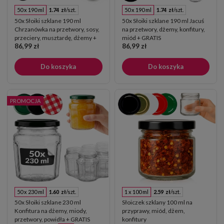
50 x 190 ml
1.74 zł
/szt.
50 x 190 ml
1.74 zł
/szt.
50x Słoiki szklane 190 ml
50x Słoiki szklane 190 ml Jacuś
Chrzanówka na przetwory, sosy,
na przetwory, dżemy, konfitury,
przeciery, musztardę, dżemy +
miód + GRATIS
86,99 zł
86,99 zł
GRATIS
Do koszyka
Do koszyka
PROMOCJA
50 x 230 ml
1.60 zł
/szt.
1 x 100 ml
2.59 zł
/szt.
50x Słoiki szklane 230 ml
Słoiczek szklany 100 ml na
Konfitura na dżemy, miody,
przyprawy, miód, dżem,
przetwory, powidła + GRATIS
konfitury