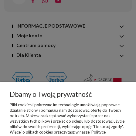
INFORMACJE PODSTAWOWE
Moje konto
Centrum pomocy
Dla Klienta
Dbamy o Twoją prywatność
Pliki cookies i pokrewne im technologie umożliwiają poprawne
działanie strony i pomagają nam dostosować ofertę do Twoich
potrzeb. Możesz zaakceptować wykorzystanie przez nas
wszystkich tych plików i przejść do sklepu lub dostosować użycie
Copyright © 2026 Superbutelki.pl
plików do swoich preferencji, wybierając opcję "Dostosuj zgody".
Shoper Premium
Więcej o plikach cookies przeczytasz w naszej Polityce
Made with
by
Mamezi.pl