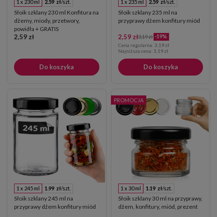
1 x 230 ml
2.59 zł
/szt.
1 x 235 ml
2.59 zł
/szt.
Słoik szklany 230 ml Konfitura na
Słoik szklany 235 ml na
dżemy, miody, przetwory,
przyprawy dżem konfitury miód
powidła + GRATIS
2,59 zł
2,59 zł
-19%
3,19 zł
Cena regularna:
3,19 zł
Najniższa cena:
3,19 zł
Do koszyka
Do koszyka
PROMOCJA
1 x 245 ml
1.99 zł
/szt.
1 x 30 ml
1.19 zł
/szt.
Słoik szklany 245 ml na
Słoik szklany 30 ml na przyprawy,
przyprawy dżem konfitury miód
dżem, konfitury, miód, prezent