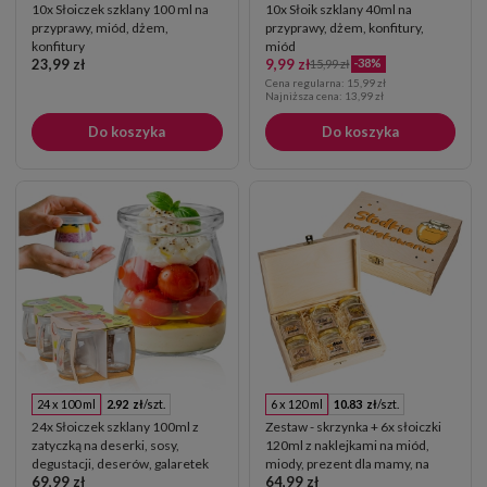
10x Słoiczek szklany 100 ml na
10x Słoik szklany 40ml na
przyprawy, miód, dżem,
przyprawy, dżem, konfitury,
konfitury
miód
23,99 zł
9,99 zł
-38%
15,99 zł
Cena regularna:
15,99 zł
Najniższa cena:
13,99 zł
Do koszyka
Do koszyka
24 x 100 ml
2.92 zł
/szt.
6 x 120 ml
10.83 zł
/szt.
24x Słoiczek szklany 100ml z
Zestaw - skrzynka + 6x słoiczki
zatyczką na deserki, sosy,
120ml z naklejkami na miód,
degustacji, deserów, galaretek
miody, prezent dla mamy, na
69,99 zł
64,99 zł
dzień matki, babci,