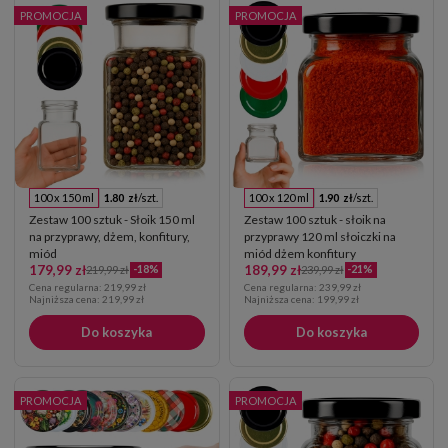
PROMOCJA
PROMOCJA
100 x 150 ml
1.80 zł
/szt.
100 x 120 ml
1.90 zł
/szt.
Zestaw 100 sztuk - Słoik 150 ml
Zestaw 100 sztuk - słoik na
na przyprawy, dżem, konfitury,
przyprawy 120 ml słoiczki na
miód
miód dżem konfitury
179,99 zł
189,99 zł
-18%
-21%
219,99 zł
239,99 zł
Cena regularna:
219,99 zł
Cena regularna:
239,99 zł
Najniższa cena:
219,99 zł
Najniższa cena:
199,99 zł
Do koszyka
Do koszyka
PROMOCJA
PROMOCJA