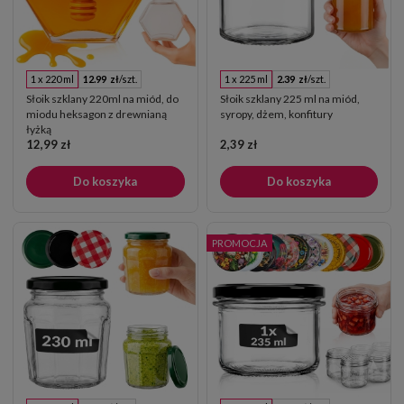
1 x 220 ml
12.99 zł
/szt.
1 x 225 ml
2.39 zł
/szt.
Słoik szklany 220ml na miód, do
Słoik szklany 225 ml na miód,
miodu heksagon z drewnianą
syropy, dżem, konfitury
łyżką
12,99 zł
2,39 zł
Do koszyka
Do koszyka
PROMOCJA