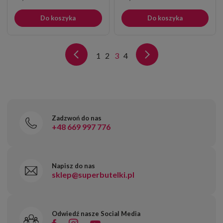
podziękowanie
Do koszyka
Do koszyka
1
2
3
4
Zadzwoń do nas
+48 669 997 776
Napisz do nas
sklep@superbutelki.pl
Odwiedź nasze Social Media