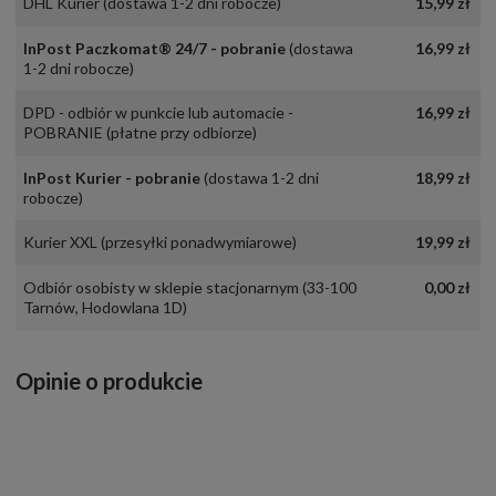
DHL Kurier
(dostawa 1-2 dni robocze)
15,99 zł
InPost Paczkomat® 24/7 - pobranie
(dostawa
16,99 zł
1-2 dni robocze)
DPD - odbiór w punkcie lub automacie -
16,99 zł
POBRANIE
(płatne przy odbiorze)
InPost Kurier - pobranie
(dostawa 1-2 dni
18,99 zł
robocze)
Kurier XXL
(przesyłki ponadwymiarowe)
19,99 zł
Odbiór osobisty w sklepie stacjonarnym
(33-100
0,00 zł
Tarnów, Hodowlana 1D)
Opinie o produkcie