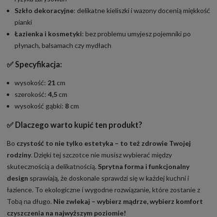
Szkło dekoracyjne
: delikatne kieliszki i wazony docenią miękkość
pianki
Łazienka i kosmetyki
: bez problemu umyjesz pojemniki po
płynach, balsamach czy mydłach
✅
Specyfikacja:
wysokość:
21
cm
szerokość:
4,5
cm
wysokość gąbki:
8
cm
✅ Dlaczego warto kupić ten produkt?
Bo
czystość to nie tylko estetyka – to też zdrowie Twojej
rodziny
. Dzięki tej szczotce nie musisz wybierać między
skutecznością a delikatnością.
Sprytna forma i funkcjonalny
design
sprawiają, że doskonale sprawdzi się w każdej kuchni i
łazience. To ekologiczne i wygodne rozwiązanie, które zostanie z
Tobą na długo.
Nie zwlekaj – wybierz mądrze, wybierz komfort
czyszczenia na najwyższym poziomie!