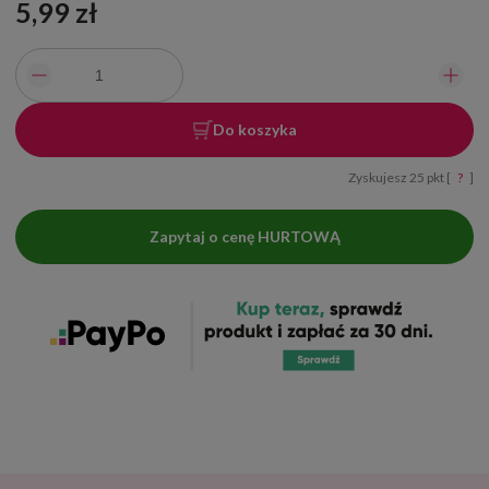
5,99 zł
Do koszyka
Zyskujesz
25
pkt [
?
]
Zapytaj o cenę HURTOWĄ