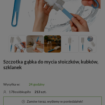
Szczotka gąbka do mycia słoiczków, kubków,
szklanek
Wysyłka w:
24 godziny
178
osób
kupiło
213
szt.
Zamów teraz, wyślemy w poniedziałek!