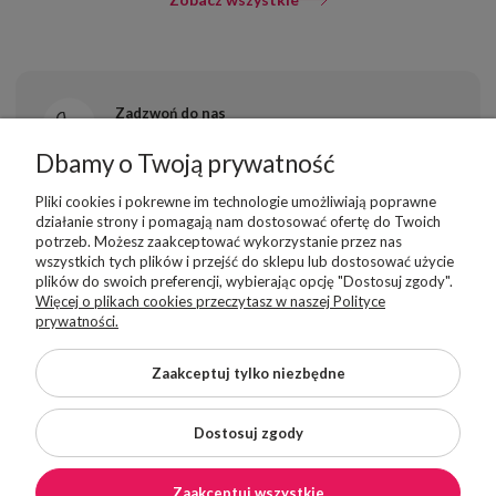
Zadzwoń do nas
+48 669 997 776
Dbamy o Twoją prywatność
Pliki cookies i pokrewne im technologie umożliwiają poprawne
Napisz do nas
działanie strony i pomagają nam dostosować ofertę do Twoich
sklep@superbutelki.pl
potrzeb. Możesz zaakceptować wykorzystanie przez nas
wszystkich tych plików i przejść do sklepu lub dostosować użycie
plików do swoich preferencji, wybierając opcję "Dostosuj zgody".
Więcej o plikach cookies przeczytasz w naszej Polityce
prywatności.
Odwiedź nasze Social Media
Zaakceptuj tylko niezbędne
Dostosuj zgody
INFORMACJE PODSTAWOWE
Moje konto
Zaakceptuj wszystkie