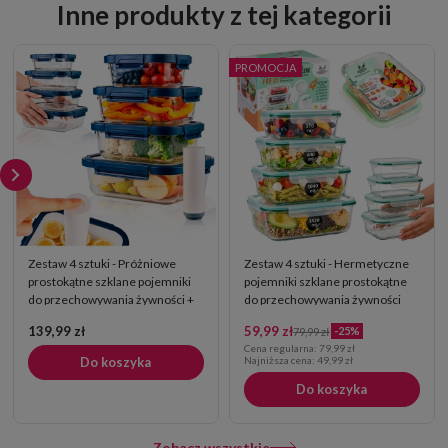
Inne produkty z tej kategorii
PROMOCJA
Zestaw 4 sztuki - Próżniowe
Zestaw 4 sztuki - Hermetyczne
prostokątne szklane pojemniki
pojemniki szklane prostokątne
do przechowywania żywności +
do przechowywania żywności
pompka próżniowa
139,99 zł
59,99 zł
-25%
79,99 zł
Cena regularna:
79,99 zł
Do koszyka
Najniższa cena:
49,99 zł
Do koszyka
Zobacz wszystkie