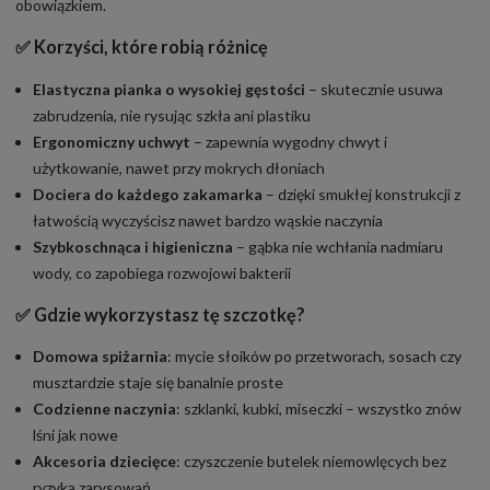
obowiązkiem.
✅ Korzyści, które robią różnicę
Elastyczna pianka o wysokiej gęstości
– skutecznie usuwa
zabrudzenia, nie rysując szkła ani plastiku
Ergonomiczny uchwyt
– zapewnia wygodny chwyt i
użytkowanie, nawet przy mokrych dłoniach
Dociera do każdego zakamarka
– dzięki smukłej konstrukcji z
łatwością wyczyścisz nawet bardzo wąskie naczynia
Szybkoschnąca i higieniczna
– gąbka nie wchłania nadmiaru
wody, co zapobiega rozwojowi bakterii
✅ Gdzie wykorzystasz tę szczotkę?
Domowa spiżarnia
: mycie słoików po przetworach, sosach czy
musztardzie staje się banalnie proste
Codzienne naczynia
: szklanki, kubki, miseczki – wszystko znów
lśni jak nowe
Akcesoria dziecięce
: czyszczenie butelek niemowlęcych bez
ryzyka zarysowań