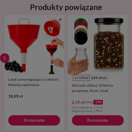
Produkty powiązane
1 x 150 ml
2.19 zł
/szt.
Lejek samoregulujący z sitkiem i
blokadą napełniania
Słoiczek szklany 150ml na
przyprawy, dżem, miód
18,99 zł
2,19 zł
-15%
2,59 zł
Cena regularna:
2,59 zł
Najniższa cena:
1,99 zł
Do koszyka
Do koszyka