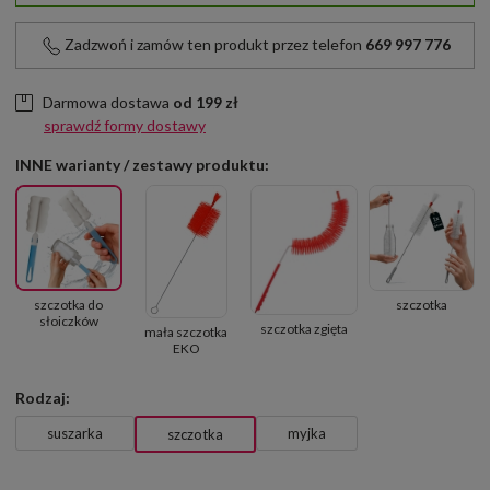
Zadzwoń i zamów ten produkt przez telefon
669 997 776
Darmowa dostawa
od
199 zł
sprawdź formy dostawy
INNE warianty / zestawy produktu:
szczotka do
szczotka
słoiczków
szczotka zgięta
mała szczotka
EKO
Rodzaj:
suszarka
myjka
szczotka