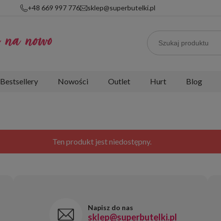
+48 669 997 776
sklep@superbutelki.pl
bestsellery
nowości
outlet
hurt
blog
Ten produkt jest niedostępny.
Napisz do nas
sklep@superbutelki.pl