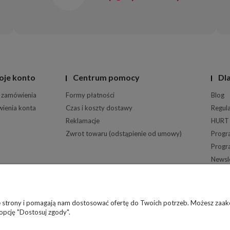
oje konto
Centrum pomocy
Dla
 zamówienia
Formy płatności
Blog
wienia konta
Czas i koszty dostawy
Regul
Reklamacje
HURT
Zwrot towaru (odstąpienie od umowy)
Progr
Progr
Newsl
O firm
ie strony i pomagają nam dostosować ofertę do Twoich potrzeb. Możesz zaakc
 opcję "Dostosuj zgody".