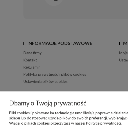
INFORMACJE PODSTAWOWE
M
Dane firmy
Moje
Kontakt
Usta
Regulamin
Polityka prywatności i plików cookies
Ustawienia plików cookies
Dbamy o Twoją prywatność
Pliki cookies i pokrewne im technologie umożliwiają poprawne działan
sklepu lub dostosować użycie plików do swoich preferencji, wybierając
Więcej o plikach cookies przeczytasz w naszej Polityce prywatności.