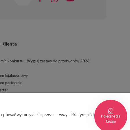
 Klienta
amin konkursu – Wygraj zestaw do przetworów 2026
am lojalnościowy
am partnerski
etter
ie
eptować wykorzystanie przez nas wszystkich tych plików i przejść do